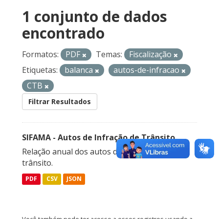
1 conjunto de dados
encontrado
Formatos:
PDF
Temas:
Fiscalização
Etiquetas:
balanca
autos-de-infracao
CTB
Filtrar Resultados
SIFAMA - Autos de Infração de Trânsito
Relação anual dos autos de infração de
trânsito.
PDF
CSV
JSON