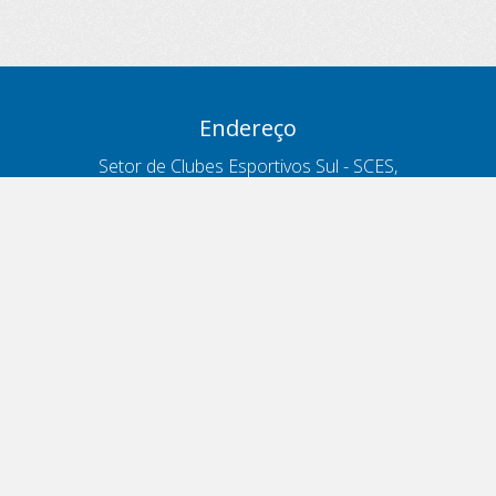
Endereço
Setor de Clubes Esportivos Sul - SCES,
trecho 03, lote 10, Projeto Orla Polo 8
- Brasília - DF
Contatos
Telefone 166
ouvidoria@antt.gov.br
Formulário Fale Conosco