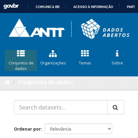
COMUNICA BR
ACESSO À INFORMAÇÃO
PARTI
IR
PARA
O
CONTEÚDO
Conjuntos de
Organizações
Temas
Sobre
dados
Conjuntos de dados
Ordenar por