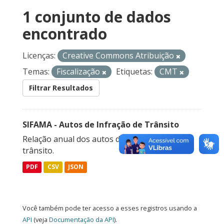
1 conjunto de dados
encontrado
Licenças:
Creative Commons Atribuição
Temas:
Fiscalização
Etiquetas:
CMT
Filtrar Resultados
SIFAMA - Autos de Infração de Trânsito
Relação anual dos autos de infração de
trânsito.
PDF
CSV
JSON
Você também pode ter acesso a esses registros usando a
API
(veja
Documentação da API
).