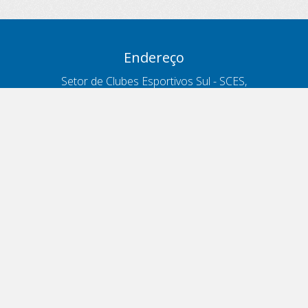
Endereço
Setor de Clubes Esportivos Sul - SCES,
trecho 03, lote 10, Projeto Orla Polo 8
- Brasília - DF
Contatos
Telefone 166
ouvidoria@antt.gov.br
Formulário Fale Conosco