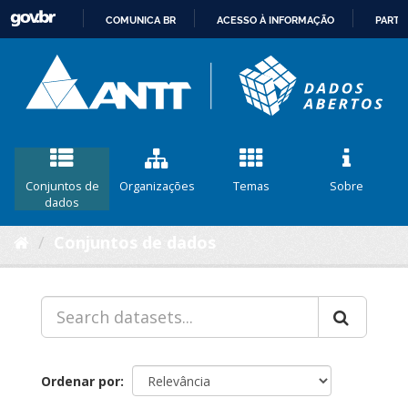
COMUNICA BR
ACESSO À INFORMAÇÃO
PARTI
IR
PARA
O
CONTEÚDO
Conjuntos de
Organizações
Temas
Sobre
dados
Conjuntos de dados
Ordenar por