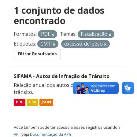
1 conjunto de dados
encontrado
Formatos:
PDF
Temas:
Fiscalização
Etiquetas:
CMT
excesso-de-peso
Filtrar Resultados
SIFAMA - Autos de Infração de Trânsito
Relação anual dos autos de infração de
trânsito.
PDF
CSV
JSON
Você também pode ter acesso a esses registros usando a
API
(veja
Documentação da API
).