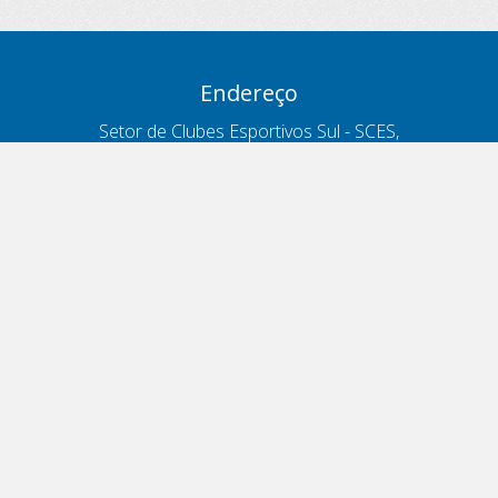
Endereço
Setor de Clubes Esportivos Sul - SCES,
trecho 03, lote 10, Projeto Orla Polo 8
- Brasília - DF
Contatos
Telefone 166
ouvidoria@antt.gov.br
Formulário Fale Conosco