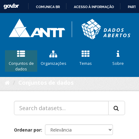
COMUNICA BR
ACESSO À INFORMAÇÃO
PARTI
IR
PARA
O
CONTEÚDO
Conjuntos de
Organizações
Temas
Sobre
dados
Conjuntos de dados
Ordenar por