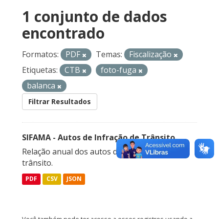
1 conjunto de dados
encontrado
Formatos:
PDF
Temas:
Fiscalização
Etiquetas:
CTB
foto-fuga
balanca
Filtrar Resultados
SIFAMA - Autos de Infração de Trânsito
Relação anual dos autos de infração de
trânsito.
PDF
CSV
JSON