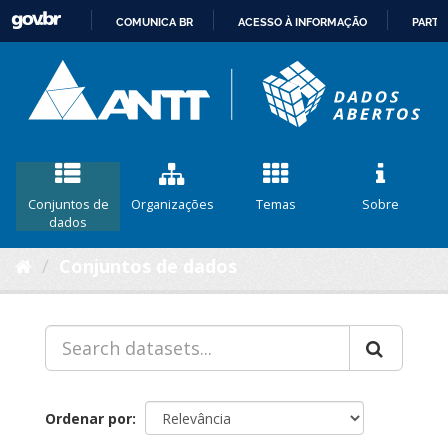
COMUNICA BR
ACESSO À INFORMAÇÃO
PARTI
IR
PARA
O
CONTEÚDO
Conjuntos de
Organizações
Temas
Sobre
dados
Conjuntos de dados
Ordenar por