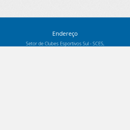
Endereço
Setor de Clubes Esportivos Sul - SCES,
trecho 03, lote 10, Projeto Orla Polo 8
- Brasília - DF
Contatos
Telefone 166
ouvidoria@antt.gov.br
Formulário Fale Conosco