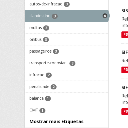
autos-de-infracao
3
SI
clandestino
3
Rel
int
multas
3
P
onibus
3
passageiros
3
SI
Rel
transporte-rodoviar...
3
P
infracao
2
penalidade
SI
2
Rel
balanca
1
int
CMT
1
P
Mostrar mais Etiquetas