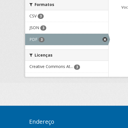
Formatos
Voc
CSV
3
JSON
3
PDF
3
Licenças
Creative Commons At...
3
Endereço