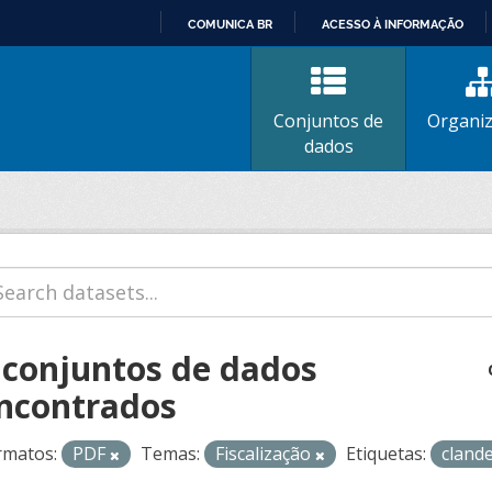
COMUNICA BR
ACESSO À INFORMAÇÃO
IR
PARA
O
Conjuntos de
Organi
CONTEÚDO
dados
 conjuntos de dados
ncontrados
rmatos:
PDF
Temas:
Fiscalização
Etiquetas:
cland