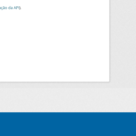
ção da API
).