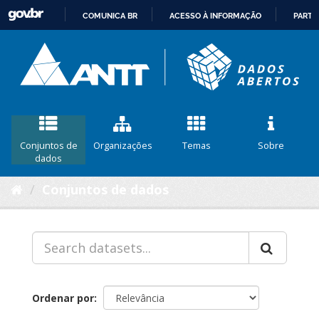
COMUNICA BR
ACESSO À INFORMAÇÃO
PARTI
IR
PARA
O
CONTEÚDO
Conjuntos de
Organizações
Temas
Sobre
dados
Conjuntos de dados
Ordenar por