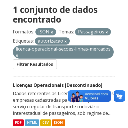
1 conjunto de dados
encontrado
Formatos:
JSON
Temas:
Passageiros
Etiquetas:
autorizacao
licenca-operacional-secoes-linhas-mercados
Filtrar Resultados
Licenças Operacionais [Descontinuado]
Dados referentes às Licenças Operacionais das
empresas cadastradas para prestação do
serviço regular de transporte rodoviário
interestadual de passageiros, sob regime de...
PDF
HTML
CSV
JSON