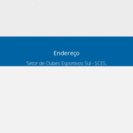
Endereço
Setor de Clubes Esportivos Sul - SCES,
trecho 03, lote 10, Projeto Orla Polo 8
- Brasília - DF
Contatos
Telefone 166
ouvidoria@antt.gov.br
Formulário Fale Conosco