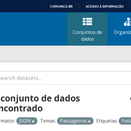
COMUNICA BR
ACESSO À INFORMAÇÃO
IR
PARA
O
Conjuntos de
Organi
CONTEÚDO
dados
 conjunto de dados
ncontrado
rmatos:
JSON
Temas:
Passageiros
Etiquetas:
fre