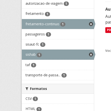
autorizacao-de-viagem
1
Au
fretamento
1
Aut
pa
fretamento-continuo
1
P
passageiros
1
sisaut-fc
1
Voc
sishab
1
taf
1
transporte-de-passa...
1
Formatos
CSV
1
HTML
1