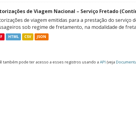
torizações de Viagem Nacional – Serviço Fretado (Contí
orizações de viagem emitidas para a prestação do serviço d
ssageiros sob regime de fretamento, na modalidade de freta
DF
HTML
CSV
JSON
ê também pode ter acesso a esses registros usando a
API
(veja
Documenta