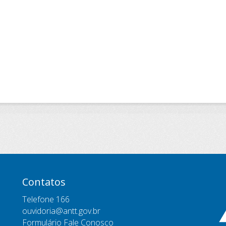
Contatos
Telefone 166
ouvidoria@antt.gov.br
Formulário Fale Conosco