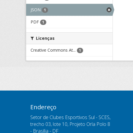
JSON
1
PDF
1
Licenças
Creative Commons At...
1
Endereço
Setor de Clubes Esportivos Sul - SCES,
trecho 03, lote 10, Projeto Orla Polo 8
- Brasília - DF