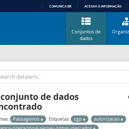
COMUNICA BR
ACESSO À INFORMAÇÃO
IR
PARA
O
Conjuntos de
Organi
CONTEÚDO
dados
 conjunto de dados
ncontrado
mas:
Passageiros
Etiquetas:
sgp
autorizacao
icenca-operacional-secoes-linhas-mercados