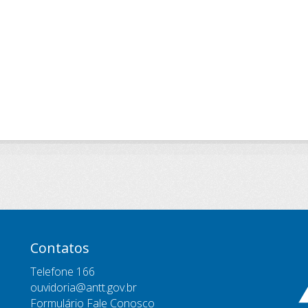
Contatos
Telefone 166
ouvidoria@antt.gov.br
Formulário Fale Conosco