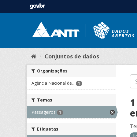
Conjuntos de dados
Organizações
Agência Nacional de...
1
1
Temas
e
Passageiros
1
Te
Etiquetas
l