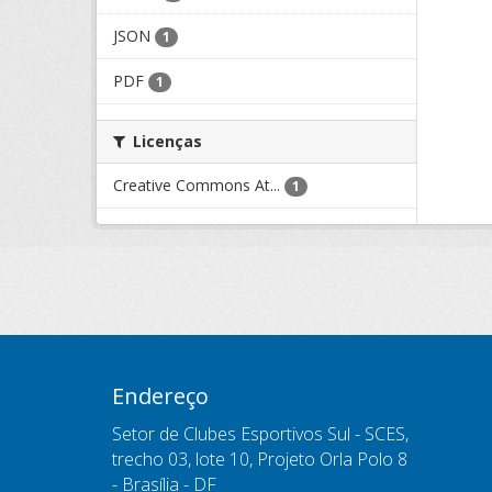
JSON
1
PDF
1
Licenças
Creative Commons At...
1
Endereço
Setor de Clubes Esportivos Sul - SCES,
trecho 03, lote 10, Projeto Orla Polo 8
- Brasília - DF