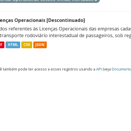
cenças Operacionais [Descontinuado]
dos referentes às Licenças Operacionais das empresas cadas
transporte rodoviário interestadual de passageiros, sob reg
DF
HTML
CSV
JSON
ê também pode ter acesso a esses registros usando a
API
(veja
Documenta