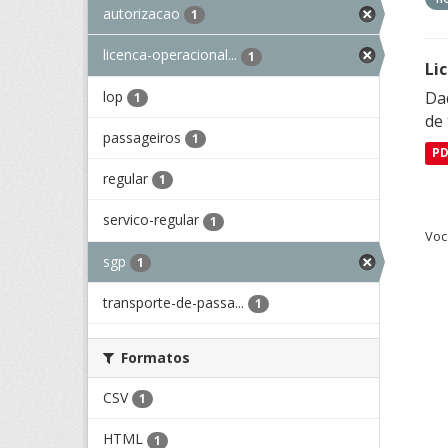
autorizacao
1
licenca-operacional...
1
Li
lop
Da
1
de 
passageiros
1
P
regular
1
servico-regular
1
Voc
sgp
1
transporte-de-passa...
1
Formatos
CSV
1
HTML
1