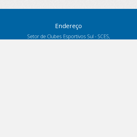
Endereço
Setor de Clubes Esportivos Sul - SCES,
trecho 03, lote 10, Projeto Orla Polo 8
- Brasília - DF
Contatos
Telefone 166
ouvidoria@antt.gov.br
Formulário Fale Conosco