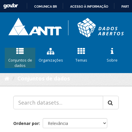
COMUNICA BR
ACESSO À INFORMAÇÃO
PARTI
IR
PARA
O
CONTEÚDO
Conjuntos de
Organizações
Temas
Sobre
dados
Conjuntos de dados
Ordenar por