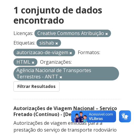
1 conjunto de dados
encontrado
Licenças:
Creative Commons Atribuição
Etiquetas:
sishab
autorizacao-de-viagem
Formatos:
HTML
Organizações:
Agência Nacional de Transportes
Terrestres - ANTT
Filtrar Resultados
Autorizações de Viagem Nacional – Serviço
Fretado (Contínuo) - [Descontinuado]
Autorizações de viagem emitidas para a
prestação do serviço de transporte rodoviário