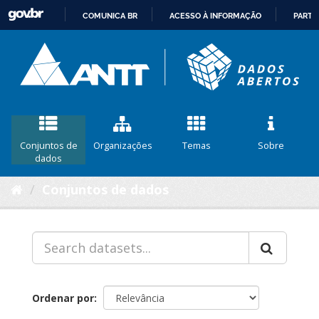
COMUNICA BR
ACESSO À INFORMAÇÃO
PARTI
IR
PARA
O
CONTEÚDO
Conjuntos de
Organizações
Temas
Sobre
dados
Conjuntos de dados
Ordenar por