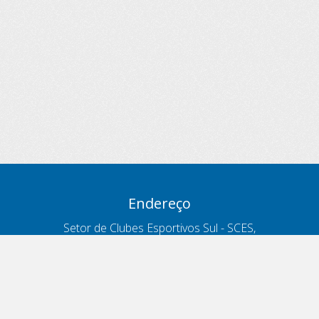
Endereço
Setor de Clubes Esportivos Sul - SCES,
trecho 03, lote 10, Projeto Orla Polo 8
- Brasília - DF
Contatos