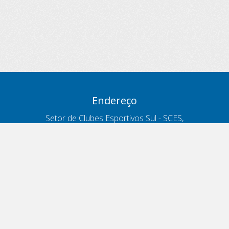
Endereço
Setor de Clubes Esportivos Sul - SCES,
trecho 03, lote 10, Projeto Orla Polo 8
- Brasília - DF
Contatos
Telefone 166
ouvidoria@antt.gov.br
Formulário Fale Conosco