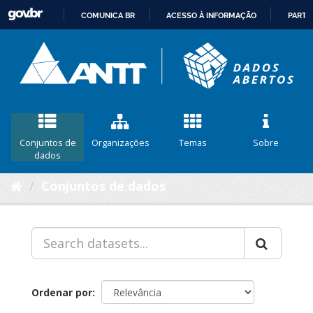
COMUNICA BR
ACESSO À INFORMAÇÃO
PARTI
IR
PARA
O
CONTEÚDO
Conjuntos de
Organizações
Temas
Sobre
dados
Conjuntos de dados
Ordenar por