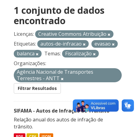
1 conjunto de dados
encontrado
Licenças:
Creative Commons Atribuição
Etiquetas:
autos-de-infracao
evasao
balanca
Temas:
Fiscalização
Organizações:
Agência Nacional de Transportes
Terrestres - ANTT
Filtrar Resultados
SIFAMA - Autos de Infração de Trânsito
Relação anual dos autos de infração de
trânsito.
PDF
CSV
JSON