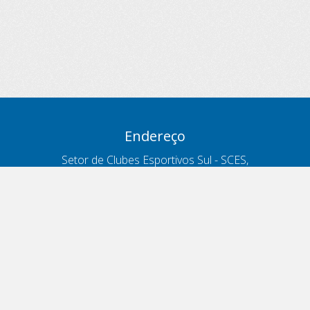
Endereço
Setor de Clubes Esportivos Sul - SCES,
trecho 03, lote 10, Projeto Orla Polo 8
- Brasília - DF
Contatos
Telefone 166
ouvidoria@antt.gov.br
Formulário Fale Conosco