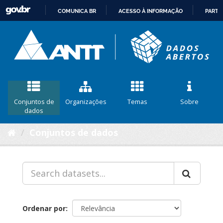
COMUNICA BR
ACESSO À INFORMAÇÃO
PARTI
IR
PARA
O
CONTEÚDO
Conjuntos de
Organizações
Temas
Sobre
dados
Conjuntos de dados
Ordenar por