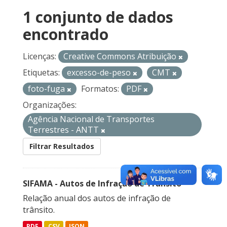
1 conjunto de dados
encontrado
Licenças:
Creative Commons Atribuição
Etiquetas:
excesso-de-peso
CMT
foto-fuga
Formatos:
PDF
Organizações:
Agência Nacional de Transportes
Terrestres - ANTT
Filtrar Resultados
SIFAMA - Autos de Infração de Trânsito
Relação anual dos autos de infração de
trânsito.
PDF
CSV
JSON