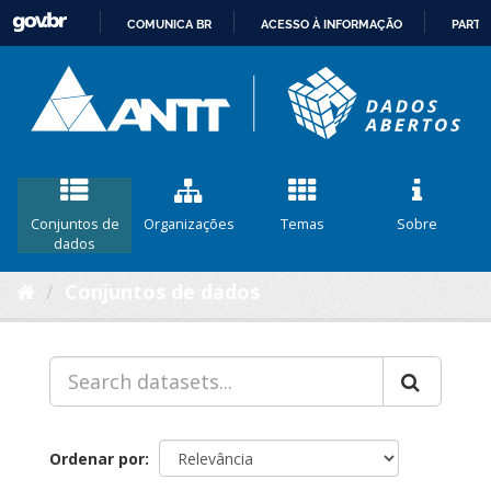
COMUNICA BR
ACESSO À INFORMAÇÃO
PARTI
IR
PARA
O
CONTEÚDO
Conjuntos de
Organizações
Temas
Sobre
dados
Conjuntos de dados
Ordenar por