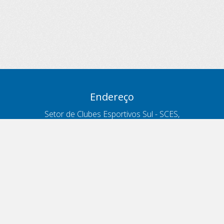
Endereço
Setor de Clubes Esportivos Sul - SCES,
trecho 03, lote 10, Projeto Orla Polo 8
- Brasília - DF
Contatos
Telefone 166
ouvidoria@antt.gov.br
Formulário Fale Conosco