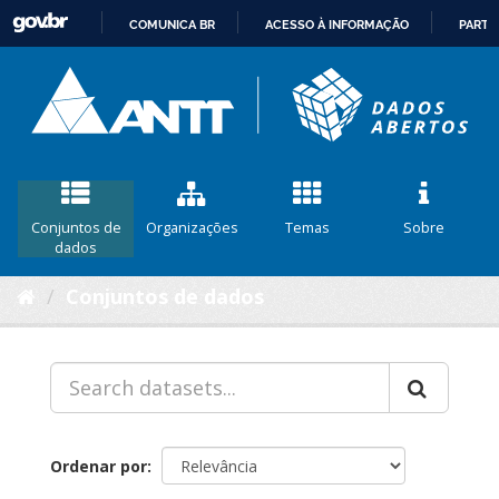
COMUNICA BR
ACESSO À INFORMAÇÃO
PARTI
IR
PARA
O
CONTEÚDO
Conjuntos de
Organizações
Temas
Sobre
dados
Conjuntos de dados
Ordenar por