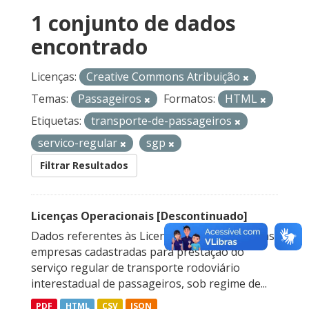
1 conjunto de dados
encontrado
Licenças:
Creative Commons Atribuição
Temas:
Passageiros
Formatos:
HTML
Etiquetas:
transporte-de-passageiros
servico-regular
sgp
Filtrar Resultados
Licenças Operacionais [Descontinuado]
Dados referentes às Licenças Operacionais das
empresas cadastradas para prestação do
serviço regular de transporte rodoviário
interestadual de passageiros, sob regime de...
PDF
HTML
CSV
JSON