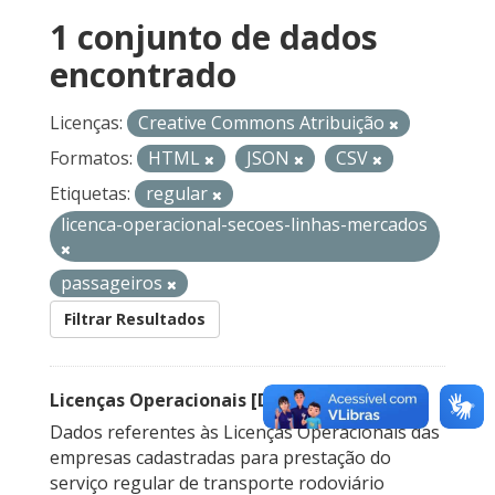
1 conjunto de dados
encontrado
Licenças:
Creative Commons Atribuição
Formatos:
HTML
JSON
CSV
Etiquetas:
regular
licenca-operacional-secoes-linhas-mercados
passageiros
Filtrar Resultados
Licenças Operacionais [Descontinuado]
Dados referentes às Licenças Operacionais das
empresas cadastradas para prestação do
serviço regular de transporte rodoviário