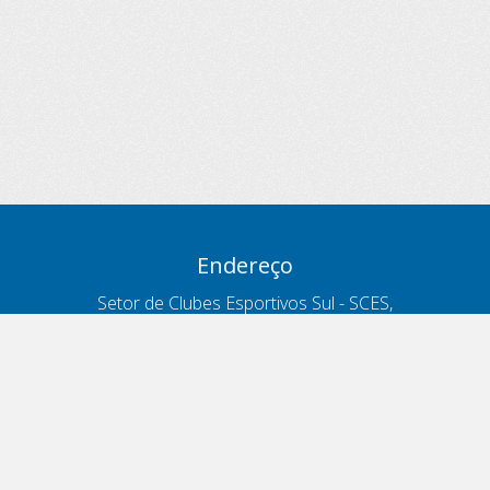
Endereço
Setor de Clubes Esportivos Sul - SCES,
trecho 03, lote 10, Projeto Orla Polo 8
- Brasília - DF
Contatos
Telefone 166