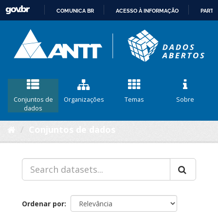
COMUNICA BR
ACESSO À INFORMAÇÃO
PARTI
IR
PARA
O
CONTEÚDO
Conjuntos de
Organizações
Temas
Sobre
dados
Conjuntos de dados
Ordenar por