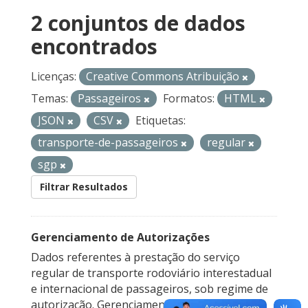
2 conjuntos de dados
encontrados
Licenças:
Creative Commons Atribuição
Temas:
Passageiros
Formatos:
HTML
JSON
CSV
Etiquetas:
transporte-de-passageiros
regular
sgp
Filtrar Resultados
Gerenciamento de Autorizações
Dados referentes à prestação do serviço
regular de transporte rodoviário interestadual
e internacional de passageiros, sob regime de
autorização. Gerenciamento de Autorizações...