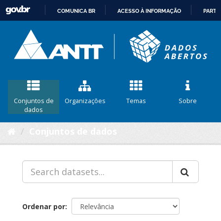
COMUNICA BR
ACESSO À INFORMAÇÃO
PARTI
IR
PARA
O
CONTEÚDO
Conjuntos de
Organizações
Temas
Sobre
dados
Conjuntos de dados
Ordenar por