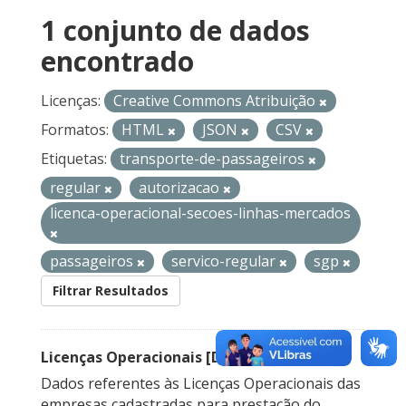
1 conjunto de dados
encontrado
Licenças:
Creative Commons Atribuição
Formatos:
HTML
JSON
CSV
Etiquetas:
transporte-de-passageiros
regular
autorizacao
licenca-operacional-secoes-linhas-mercados
passageiros
servico-regular
sgp
Filtrar Resultados
Licenças Operacionais [Descontinuado]
Dados referentes às Licenças Operacionais das
empresas cadastradas para prestação do