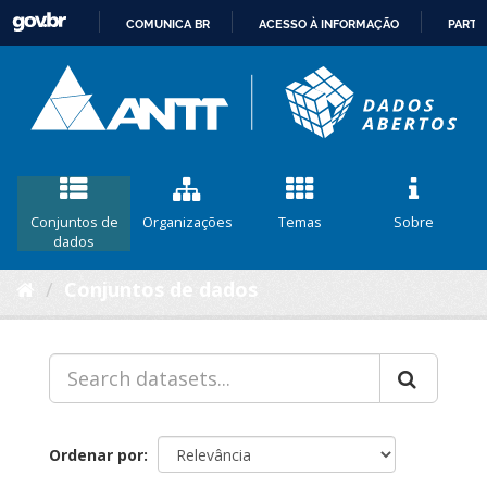
COMUNICA BR
ACESSO À INFORMAÇÃO
PARTI
IR
PARA
O
CONTEÚDO
Conjuntos de
Organizações
Temas
Sobre
dados
Conjuntos de dados
Ordenar por