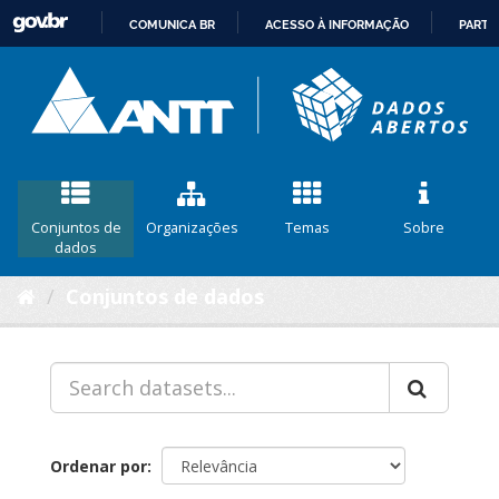
COMUNICA BR
ACESSO À INFORMAÇÃO
PARTI
IR
PARA
O
CONTEÚDO
Conjuntos de
Organizações
Temas
Sobre
dados
Conjuntos de dados
Ordenar por