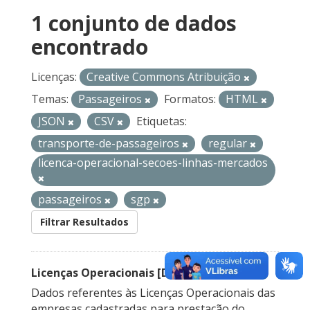
1 conjunto de dados
encontrado
Licenças:
Creative Commons Atribuição
Temas:
Passageiros
Formatos:
HTML
JSON
CSV
Etiquetas:
transporte-de-passageiros
regular
licenca-operacional-secoes-linhas-mercados
passageiros
sgp
Filtrar Resultados
Licenças Operacionais [Descontinuado]
Dados referentes às Licenças Operacionais das
empresas cadastradas para prestação do