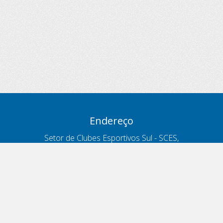
Endereço
Setor de Clubes Esportivos Sul - SCES,
trecho 03, lote 10, Projeto Orla Polo 8
- Brasília - DF
Contatos
Telefone 166