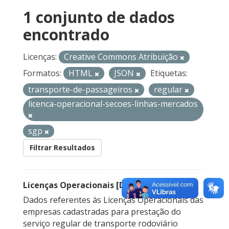
1 conjunto de dados
encontrado
Licenças:
Creative Commons Atribuição
Formatos:
HTML
JSON
Etiquetas:
transporte-de-passageiros
regular
licenca-operacional-secoes-linhas-mercados
sgp
Filtrar Resultados
Licenças Operacionais [Descontinuado]
Dados referentes às Licenças Operacionais das
empresas cadastradas para prestação do
serviço regular de transporte rodoviário