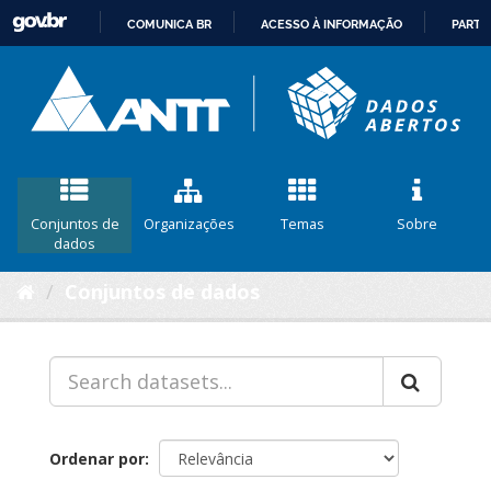
COMUNICA BR
ACESSO À INFORMAÇÃO
PARTI
IR
PARA
O
CONTEÚDO
Conjuntos de
Organizações
Temas
Sobre
dados
Conjuntos de dados
Ordenar por