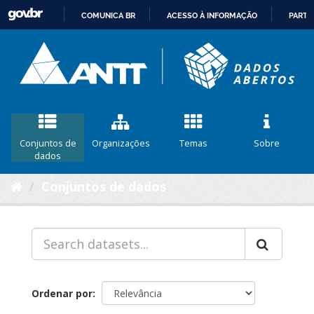
COMUNICA BR
ACESSO À INFORMAÇÃO
PARTI
IR
PARA
O
CONTEÚDO
Conjuntos de
Organizações
Temas
Sobre
dados
Conjuntos de dados
Ordenar por