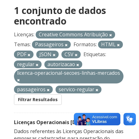
1 conjunto de dados
encontrado
Licenças:
Creative Commons Atribuição
Temas:
Passageiros
Formatos:
HTML
PDF
JSON
CSV
Etiquetas:
regular
autorizacao
licenca-operacional-secoes-linhas-mercados
passageiros
servico-regular
Filtrar Resultados
Licenças Operacionais [Descontinuado]
Dados referentes às Licenças Operacionais das
empresas cadastradas para prestação do