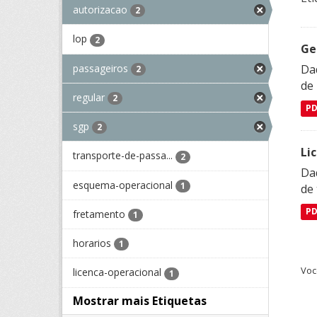
autorizacao
2
lop
2
Ge
passageiros
Dad
2
de
regular
2
P
sgp
2
Li
transporte-de-passa...
2
Da
esquema-operacional
1
de 
P
fretamento
1
horarios
1
Voc
licenca-operacional
1
Mostrar mais Etiquetas