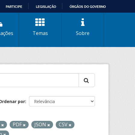
PARTICIPE
LEGISLAÇÃO
ÓRGÃOS DO GOVERNO
zações
Temas
Sobre
Ordenar por
L
PDF
JSON
CSV
gp