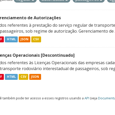
renciamento de Autorizações
os referentes à prestação do serviço regular de transporte 
 passageiros, sob regime de autorização. Gerenciamento de A
DF
HTML
JSON
CSV
cenças Operacionais [Descontinuado]
dos referentes às Licenças Operacionais das empresas cadas
transporte rodoviário interestadual de passageiros, sob reg
DF
HTML
CSV
JSON
ê também pode ter acesso a esses registros usando a
API
(veja
Documenta