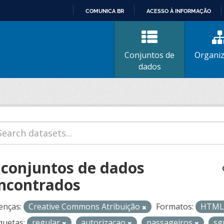
COMUNICA BR
ACESSO À INFORMAÇÃO
IR
PARA
O
Conjuntos de
Organi
CONTEÚDO
dados
 conjuntos de dados
ncontrados
enças:
Creative Commons Atribuição
Formatos:
HTM
quetas:
regular
autorizacao
passageiros
s