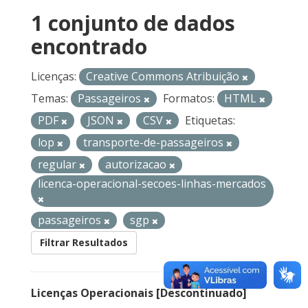
1 conjunto de dados
encontrado
Licenças:
Creative Commons Atribuição
Temas:
Passageiros
Formatos:
HTML
PDF
JSON
CSV
Etiquetas:
lop
transporte-de-passageiros
regular
autorizacao
licenca-operacional-secoes-linhas-mercados
passageiros
sgp
Filtrar Resultados
Licenças Operacionais [Descontinuado]