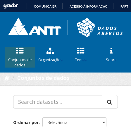
COMUNICA BR
ACESSO À INFORMAÇÃO
PARTI
IR
PARA
O
CONTEÚDO
Conjuntos de
Organizações
Temas
Sobre
dados
Conjuntos de dados
Ordenar por