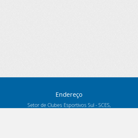
Endereço
Setor de Clubes Esportivos Sul - SCES,
trecho 03, lote 10, Projeto Orla Polo 8
- Brasília - DF