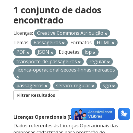
1 conjunto de dados
encontrado
Licenças:
Creative Commons Atribuição
Temas:
Passageiros
Formatos:
HTML
PDF
JSON
Etiquetas:
lop
transporte-de-passageiros
regular
licenca-operacional-secoes-linhas-mercados
passageiros
servico-regular
sgp
Filtrar Resultados
Licenças Operacionais [Descontinuado]
Dados referentes às Licenças Operacionais das
empresas cadastradas para prestação do