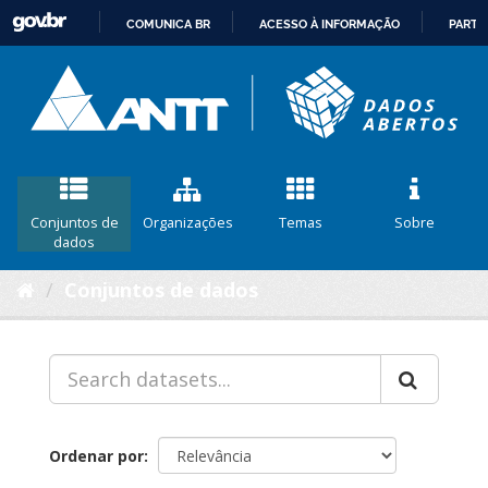
COMUNICA BR
ACESSO À INFORMAÇÃO
PARTI
IR
PARA
O
CONTEÚDO
Conjuntos de
Organizações
Temas
Sobre
dados
Conjuntos de dados
Ordenar por