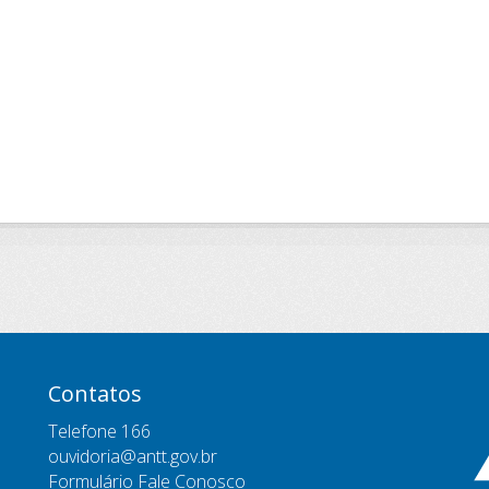
Contatos
Telefone 166
ouvidoria@antt.gov.br
Formulário Fale Conosco