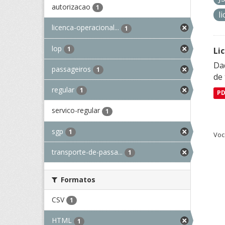
autorizacao
1
l
licenca-operacional...
1
lop
1
Li
Da
passageiros
1
de 
regular
1
P
servico-regular
1
sgp
1
Voc
transporte-de-passa...
1
Formatos
CSV
1
HTML
1