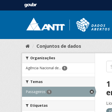
Conjuntos de dados
Organizações
Agência Nacional de...
1
1
Temas
e
Passageiros
1
Lic
Etiquetas
J