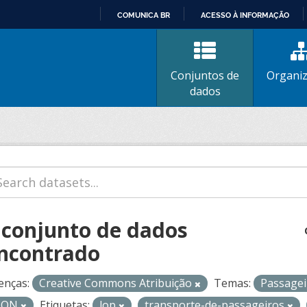
COMUNICA BR
ACESSO À INFORMAÇÃO
IR
PARA
O
Conjuntos de
Organi
CONTEÚDO
dados
 conjunto de dados
ncontrado
enças:
Creative Commons Atribuição
Temas:
Passage
SON
Etiquetas:
lop
transporte-de-passageiros