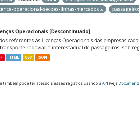
icenca-operacional-secoes-linhas-mercados
passageir
cenças Operacionais [Descontinuado]
dos referentes às Licenças Operacionais das empresas cadas
transporte rodoviário interestadual de passageiros, sob reg
DF
HTML
CSV
JSON
ê também pode ter acesso a esses registros usando a
API
(veja
Documenta