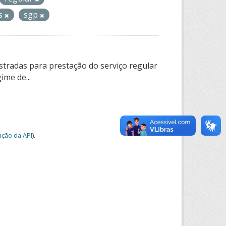
os
sgp
tradas para prestação do serviço regular
ime de...
ção da API
).