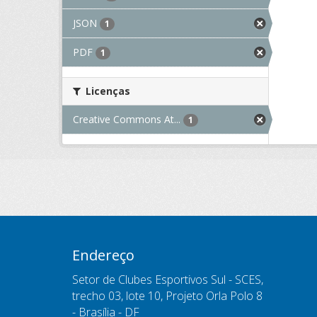
JSON
1
PDF
1
Licenças
Creative Commons At...
1
Endereço
Setor de Clubes Esportivos Sul - SCES,
trecho 03, lote 10, Projeto Orla Polo 8
- Brasília - DF