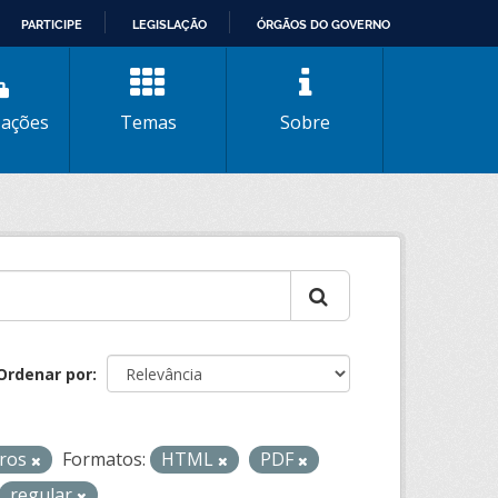
PARTICIPE
LEGISLAÇÃO
ÓRGÃOS DO GOVERNO
zações
Temas
Sobre
Ordenar por
iros
Formatos:
HTML
PDF
regular