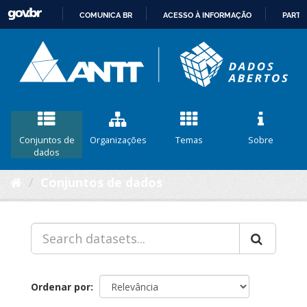
COMUNICA BR
ACESSO À INFORMAÇÃO
PARTI
IR
PARA
O
CONTEÚDO
Conjuntos de
Organizações
Temas
Sobre
dados
Conjuntos de dados
Ordenar por