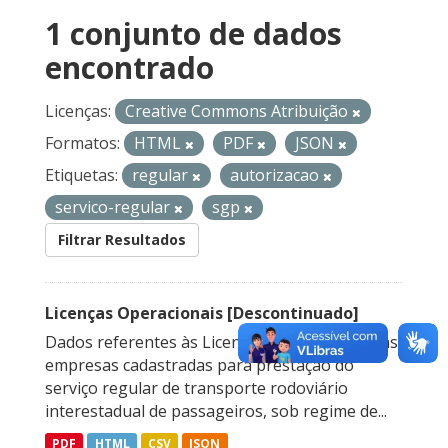
1 conjunto de dados
encontrado
Licenças:
Creative Commons Atribuição
Formatos:
HTML
PDF
JSON
Etiquetas:
regular
autorizacao
servico-regular
sgp
Filtrar Resultados
Licenças Operacionais [Descontinuado]
Dados referentes às Licenças Operacionais das
empresas cadastradas para prestação do
serviço regular de transporte rodoviário
interestadual de passageiros, sob regime de...
PDF
HTML
CSV
JSON