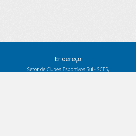
Endereço
Setor de Clubes Esportivos Sul - SCES,
trecho 03, lote 10, Projeto Orla Polo 8
- Brasília - DF
Contatos
Telefone 166
ouvidoria@antt.gov.br
Formulário Fale Conosco