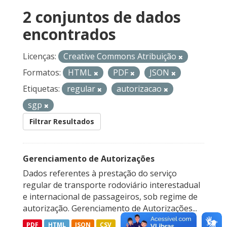
2 conjuntos de dados
encontrados
Licenças:
Creative Commons Atribuição
Formatos:
HTML
PDF
JSON
Etiquetas:
regular
autorizacao
sgp
Filtrar Resultados
Gerenciamento de Autorizações
Dados referentes à prestação do serviço
regular de transporte rodoviário interestadual
e internacional de passageiros, sob regime de
autorização. Gerenciamento de Autorizações...
PDF
HTML
JSON
CSV