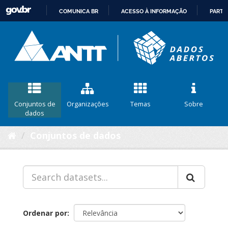
COMUNICA BR
ACESSO À INFORMAÇÃO
PARTI
IR
PARA
O
CONTEÚDO
Conjuntos de
Organizações
Temas
Sobre
dados
Conjuntos de dados
Ordenar por