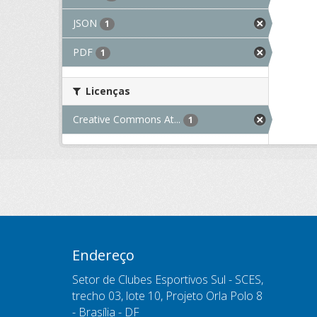
JSON
1
PDF
1
Licenças
Creative Commons At...
1
Endereço
Setor de Clubes Esportivos Sul - SCES,
trecho 03, lote 10, Projeto Orla Polo 8
- Brasília - DF