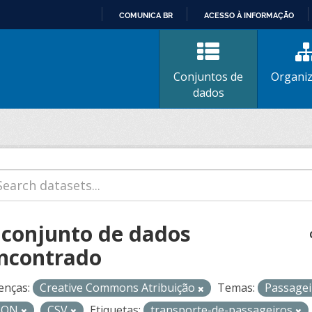
COMUNICA BR
ACESSO À INFORMAÇÃO
IR
PARA
O
Conjuntos de
Organi
CONTEÚDO
dados
 conjunto de dados
ncontrado
enças:
Creative Commons Atribuição
Temas:
Passage
SON
CSV
Etiquetas:
transporte-de-passageiros