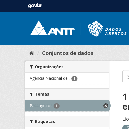
Conjuntos de dados
Organizações
Agência Nacional de...
1
1
Temas
e
Passageiros
1
Lic
Etiquetas
J