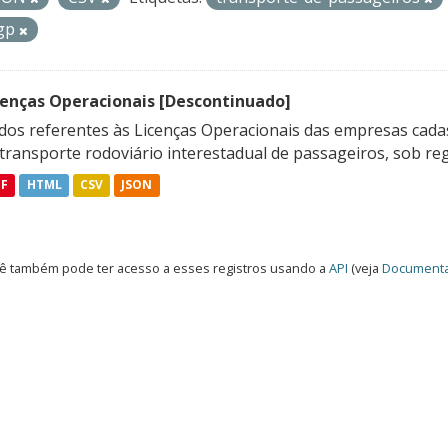
gp
cenças Operacionais [Descontinuado]
dos referentes às Licenças Operacionais das empresas cadas
transporte rodoviário interestadual de passageiros, sob reg
DF
HTML
CSV
JSON
ê também pode ter acesso a esses registros usando a
API
(veja
Documenta