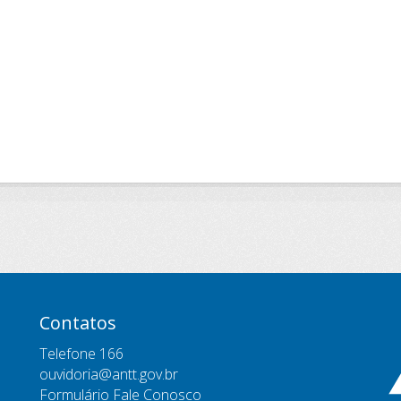
Contatos
Telefone 166
ouvidoria@antt.gov.br
Formulário Fale Conosco