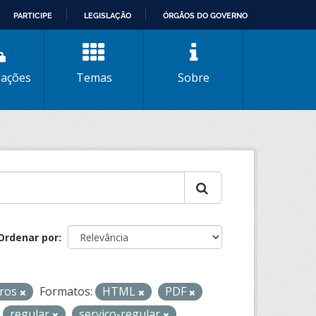
PARTICIPE
LEGISLAÇÃO
ÓRGÃOS DO GOVERNO
zações
Temas
Sobre
Ordenar por
iros
Formatos:
HTML
PDF
regular
servico-regular