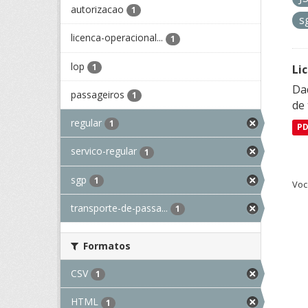
autorizacao
1
s
licenca-operacional...
1
lop
1
Li
Da
passageiros
1
de 
regular
1
P
servico-regular
1
sgp
1
Voc
transporte-de-passa...
1
Formatos
CSV
1
HTML
1