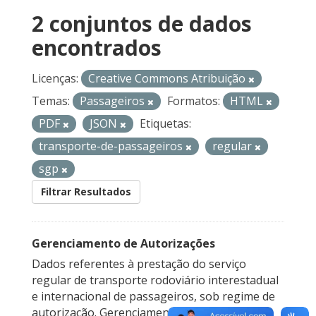
2 conjuntos de dados
encontrados
Licenças:
Creative Commons Atribuição
Temas:
Passageiros
Formatos:
HTML
PDF
JSON
Etiquetas:
transporte-de-passageiros
regular
sgp
Filtrar Resultados
Gerenciamento de Autorizações
Dados referentes à prestação do serviço
regular de transporte rodoviário interestadual
e internacional de passageiros, sob regime de
autorização. Gerenciamento de Autorizações...