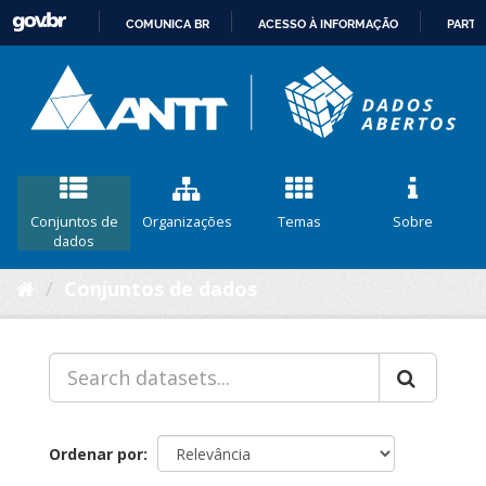
COMUNICA BR
ACESSO À INFORMAÇÃO
PARTI
IR
PARA
O
CONTEÚDO
Conjuntos de
Organizações
Temas
Sobre
dados
Conjuntos de dados
Ordenar por