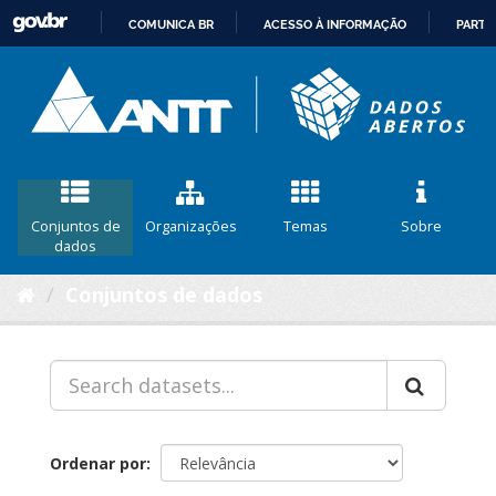
COMUNICA BR
ACESSO À INFORMAÇÃO
PARTI
IR
PARA
O
CONTEÚDO
Conjuntos de
Organizações
Temas
Sobre
dados
Conjuntos de dados
Ordenar por