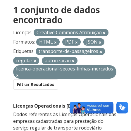
1 conjunto de dados
encontrado
Licenças:
Creative Commons Atribuição
Formatos:
HTML
PDF
JSON
Etiquetas:
transporte-de-passageiros
regular
autorizacao
licenca-operacional-secoes-linhas-mercados
Filtrar Resultados
Licenças Operacionais [Descontinuado]
Dados referentes às Licenças Operacionais das
empresas cadastradas para prestação do
serviço regular de transporte rodoviário