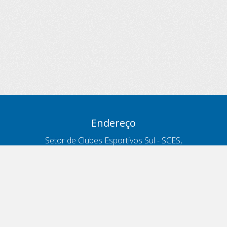
Endereço
Setor de Clubes Esportivos Sul - SCES,
trecho 03, lote 10, Projeto Orla Polo 8
- Brasília - DF
Contatos
Telefone 166