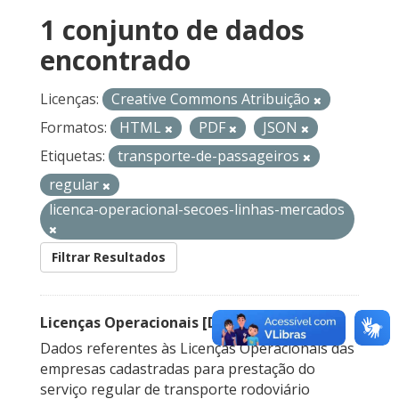
1 conjunto de dados
encontrado
Licenças:
Creative Commons Atribuição
Formatos:
HTML
PDF
JSON
Etiquetas:
transporte-de-passageiros
regular
licenca-operacional-secoes-linhas-mercados
Filtrar Resultados
Licenças Operacionais [Descontinuado]
Dados referentes às Licenças Operacionais das
empresas cadastradas para prestação do
serviço regular de transporte rodoviário