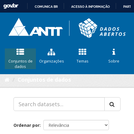
COMUNICA BR
ACESSO À INFORMAÇÃO
PARTI
IR
PARA
O
CONTEÚDO
Conjuntos de
Organizações
Temas
Sobre
dados
Conjuntos de dados
Ordenar por