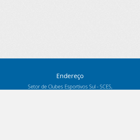
Endereço
Setor de Clubes Esportivos Sul - SCES,
trecho 03, lote 10, Projeto Orla Polo 8
- Brasília - DF
Contatos
Telefone 166