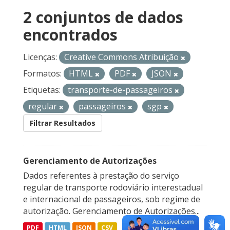
2 conjuntos de dados
encontrados
Licenças:
Creative Commons Atribuição
Formatos:
HTML
PDF
JSON
Etiquetas:
transporte-de-passageiros
regular
passageiros
sgp
Filtrar Resultados
Gerenciamento de Autorizações
Dados referentes à prestação do serviço
regular de transporte rodoviário interestadual
e internacional de passageiros, sob regime de
autorização. Gerenciamento de Autorizações...
PDF
HTML
JSON
CSV