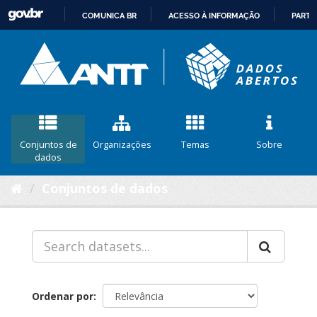
COMUNICA BR
ACESSO À INFORMAÇÃO
PARTI
IR
PARA
O
CONTEÚDO
Conjuntos de
Organizações
Temas
Sobre
dados
Conjuntos de dados
Ordenar por