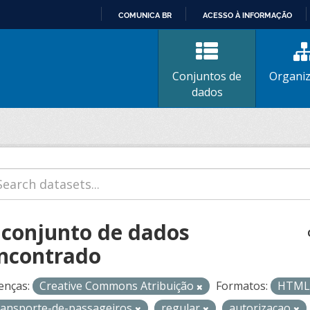
COMUNICA BR
ACESSO À INFORMAÇÃO
IR
PARA
O
Conjuntos de
Organi
CONTEÚDO
dados
 conjunto de dados
ncontrado
enças:
Creative Commons Atribuição
Formatos:
HTM
ransporte-de-passageiros
regular
autorizacao