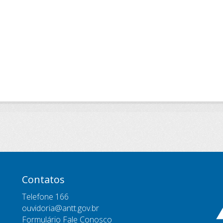
Contatos
Telefone 166
ouvidoria@antt.gov.br
Formulário Fale Conosco