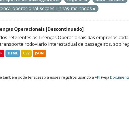
icenca-operacional-secoes-linhas-mercados
cenças Operacionais [Descontinuado]
dos referentes às Licenças Operacionais das empresas cadas
transporte rodoviário interestadual de passageiros, sob reg
DF
HTML
CSV
JSON
ê também pode ter acesso a esses registros usando a
API
(veja
Documenta