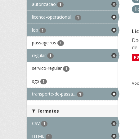
autorizacao
1
l
licenca-operacional...
1
lop
1
Li
Da
passageiros
1
de 
regular
1
P
servico-regular
1
sgp
1
Voc
transporte-de-passa...
1
Formatos
CSV
1
HTML
1