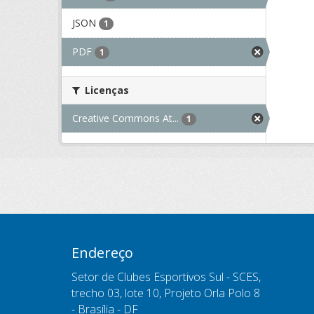
JSON
1
PDF
1
Licenças
Creative Commons At...
1
Endereço
Setor de Clubes Esportivos Sul - SCES,
trecho 03, lote 10, Projeto Orla Polo 8
- Brasília - DF