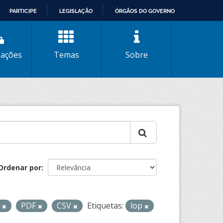
PARTICIPE
LEGISLAÇÃO
ÓRGÃOS DO GOVERNO
zações
Temas
Sobre
Ordenar por
L
PDF
CSV
Etiquetas:
lop