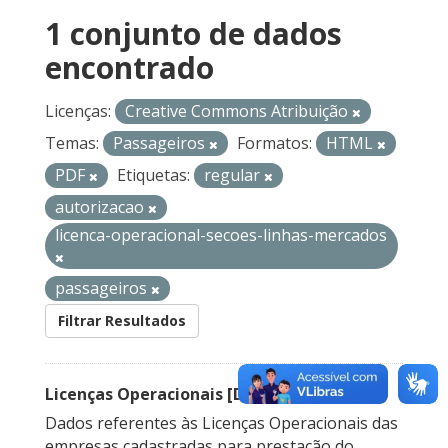
1 conjunto de dados
encontrado
Licenças:
Creative Commons Atribuição
Temas:
Passageiros
Formatos:
HTML
PDF
Etiquetas:
regular
autorizacao
licenca-operacional-secoes-linhas-mercados
passageiros
Filtrar Resultados
Licenças Operacionais [Descontinuado]
Dados referentes às Licenças Operacionais das
empresas cadastradas para prestação do