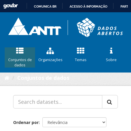
COMUNICA BR
ACESSO À INFORMAÇÃO
PARTI
IR
PARA
O
CONTEÚDO
Conjuntos de
Organizações
Temas
Sobre
dados
Conjuntos de dados
Ordenar por