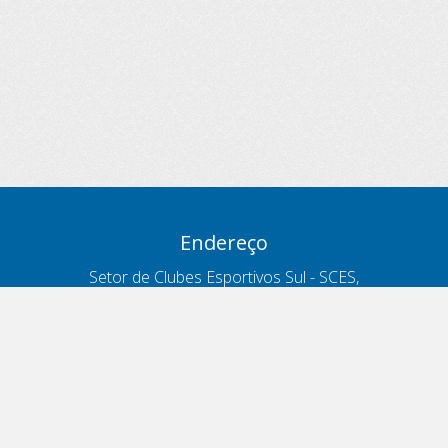
Endereço
Setor de Clubes Esportivos Sul - SCES,
trecho 03, lote 10, Projeto Orla Polo 8
- Brasília - DF
Contatos
Telefone 166