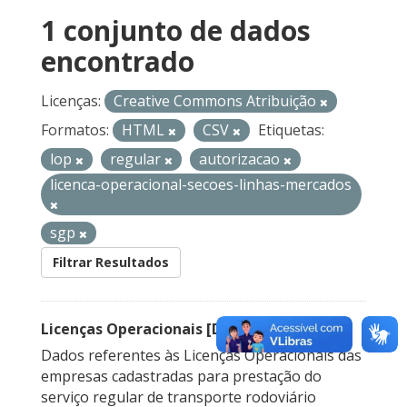
1 conjunto de dados
encontrado
Licenças:
Creative Commons Atribuição
Formatos:
HTML
CSV
Etiquetas:
lop
regular
autorizacao
licenca-operacional-secoes-linhas-mercados
sgp
Filtrar Resultados
Licenças Operacionais [Descontinuado]
Dados referentes às Licenças Operacionais das
empresas cadastradas para prestação do
serviço regular de transporte rodoviário