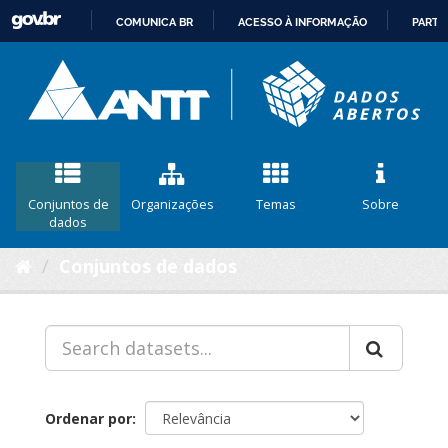
COMUNICA BR
ACESSO À INFORMAÇÃO
PARTI
IR
PARA
O
CONTEÚDO
Conjuntos de
Organizações
Temas
Sobre
dados
Conjuntos de dados
Ordenar por