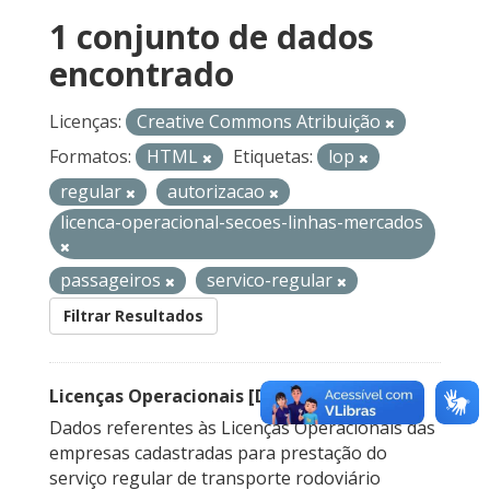
1 conjunto de dados
encontrado
Licenças:
Creative Commons Atribuição
Formatos:
HTML
Etiquetas:
lop
regular
autorizacao
licenca-operacional-secoes-linhas-mercados
passageiros
servico-regular
Filtrar Resultados
Licenças Operacionais [Descontinuado]
Dados referentes às Licenças Operacionais das
empresas cadastradas para prestação do
serviço regular de transporte rodoviário