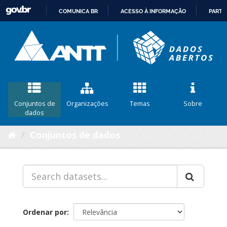
COMUNICA BR
ACESSO À INFORMAÇÃO
PARTI
IR
PARA
O
CONTEÚDO
Conjuntos de
Organizações
Temas
Sobre
dados
Conjuntos de dados
Ordenar por