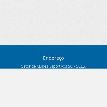
Endereço
Setor de Clubes Esportivos Sul - SCES,
trecho 03, lote 10, Projeto Orla Polo 8
- Brasília - DF
Contatos
Telefone 166