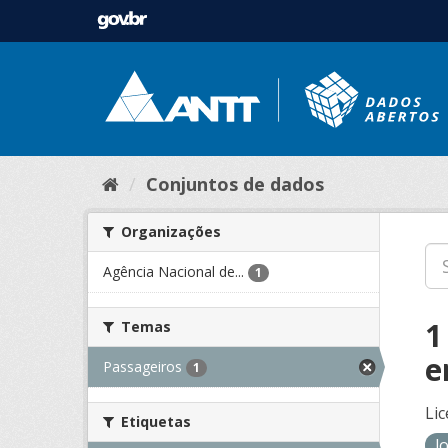
Conjuntos de dados
Organizações
Agência Nacional de...
1
1
Temas
e
Passageiros
1
Lic
Etiquetas
l