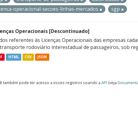
icenca-operacional-secoes-linhas-mercados
sgp
cenças Operacionais [Descontinuado]
dos referentes às Licenças Operacionais das empresas cadas
transporte rodoviário interestadual de passageiros, sob reg
DF
HTML
CSV
JSON
ê também pode ter acesso a esses registros usando a
API
(veja
Documenta