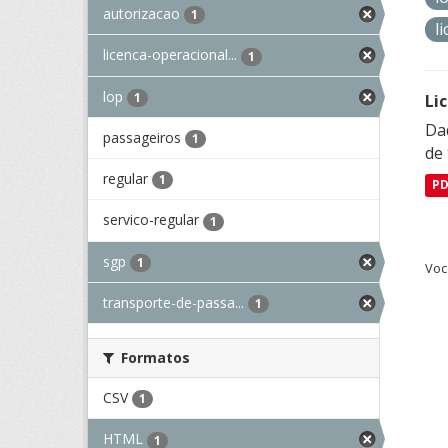
autorizacao
1
l
licenca-operacional...
1
lop
1
Li
Da
passageiros
1
de 
regular
1
P
servico-regular
1
sgp
1
Voc
transporte-de-passa...
1
Formatos
CSV
1
HTML
1