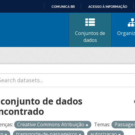
COMUNICA BR
ACESSO À INFORMAÇÃO
IR
PARA
O
Conjuntos de
Organi
CONTEÚDO
dados
 conjunto de dados
ncontrado
enças:
Creative Commons Atribuição
Temas:
Passage
op
transporte-de-passageiros
autorizacao