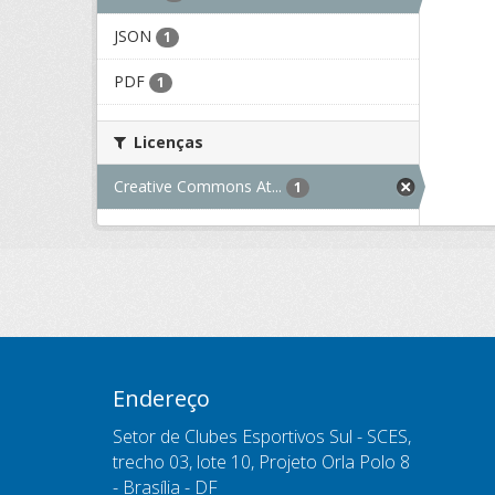
JSON
1
PDF
1
Licenças
Creative Commons At...
1
Endereço
Setor de Clubes Esportivos Sul - SCES,
trecho 03, lote 10, Projeto Orla Polo 8
- Brasília - DF