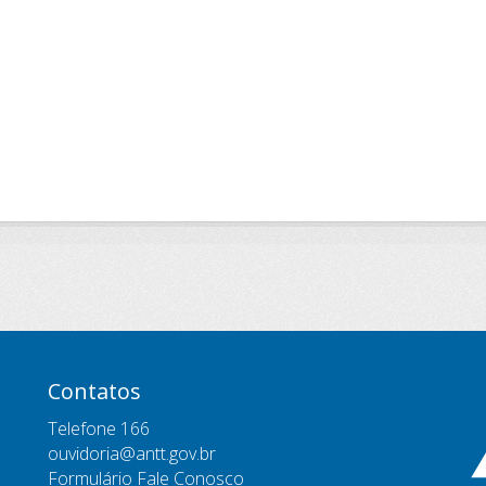
Contatos
Telefone 166
ouvidoria@antt.gov.br
Formulário Fale Conosco