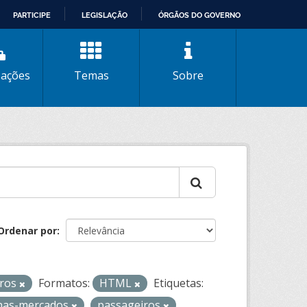
PARTICIPE
LEGISLAÇÃO
ÓRGÃOS DO GOVERNO
zações
Temas
Sobre
Ordenar por
iros
Formatos:
HTML
Etiquetas:
nhas-mercados
passageiros