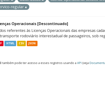
ervico-regular
cenças Operacionais [Descontinuado]
dos referentes às Licenças Operacionais das empresas cadas
transporte rodoviário interestadual de passageiros, sob reg
DF
HTML
CSV
JSON
ê também pode ter acesso a esses registros usando a
API
(veja
Documenta