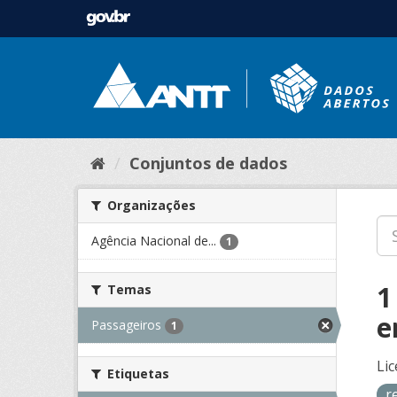
Conjuntos de dados
Organizações
Agência Nacional de...
1
1
Temas
e
Passageiros
1
Lic
Etiquetas
r