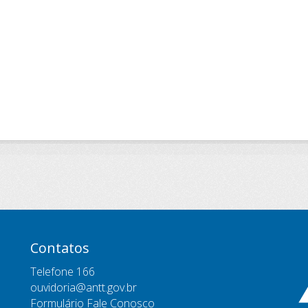
Contatos
Telefone 166
ouvidoria@antt.gov.br
Formulário Fale Conosco