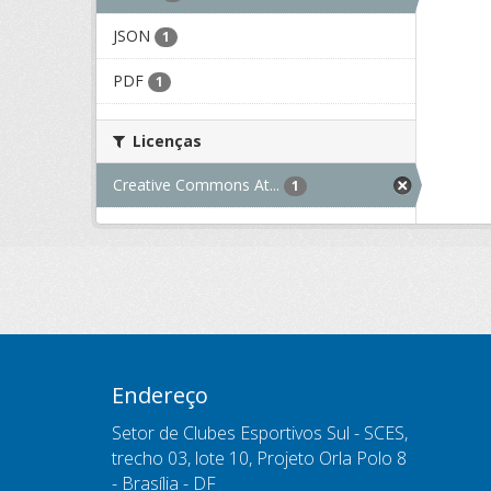
JSON
1
PDF
1
Licenças
Creative Commons At...
1
Endereço
Setor de Clubes Esportivos Sul - SCES,
trecho 03, lote 10, Projeto Orla Polo 8
- Brasília - DF