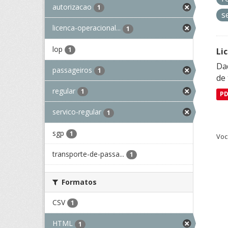
autorizacao
1
s
licenca-operacional...
1
lop
1
Li
Da
passageiros
1
de 
regular
1
P
servico-regular
1
sgp
1
Voc
transporte-de-passa...
1
Formatos
CSV
1
HTML
1