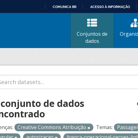
COMUNICA BR
ACESSO À INFORMAÇÃO
IR
PARA
O
Conjuntos de
Organi
CONTEÚDO
dados
 conjunto de dados
ncontrado
enças:
Creative Commons Atribuição
Temas:
Passage
egular
autorizacao
licenca-operacional-secoes-li