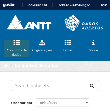
COMUNICA BR
ACESSO À INFORMAÇÃO
PARTI
IR
PARA
O
CONTEÚDO
Conjuntos de
Organizações
Temas
Sobre
dados
Conjuntos de dados
Ordenar por