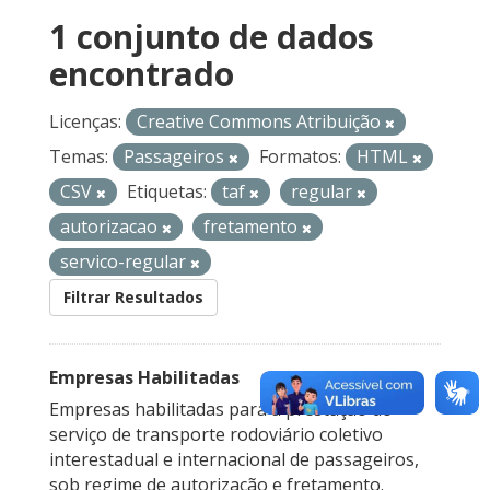
1 conjunto de dados
encontrado
Licenças:
Creative Commons Atribuição
Temas:
Passageiros
Formatos:
HTML
CSV
Etiquetas:
taf
regular
autorizacao
fretamento
servico-regular
Filtrar Resultados
Empresas Habilitadas
Empresas habilitadas para a prestação do
serviço de transporte rodoviário coletivo
interestadual e internacional de passageiros,
sob regime de autorização e fretamento.