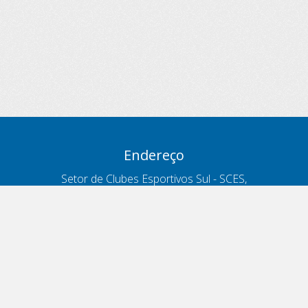
Endereço
Setor de Clubes Esportivos Sul - SCES,
trecho 03, lote 10, Projeto Orla Polo 8
- Brasília - DF
Contatos
Telefone 166
ouvidoria@antt.gov.br