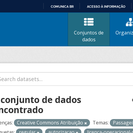
COMUNICA BR
ACESSO À INFORMAÇÃO
IR
PARA
O
Conjuntos de
Organi
CONTEÚDO
dados
 conjunto de dados
ncontrado
enças:
Creative Commons Atribuição
Temas:
Passage
quetas:
regular
autorizacao
licenca-operacional