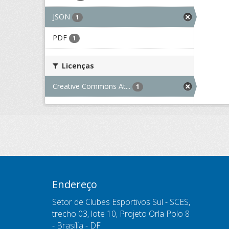
JSON
1
PDF
1
Licenças
Creative Commons At...
1
Endereço
Setor de Clubes Esportivos Sul - SCES,
trecho 03, lote 10, Projeto Orla Polo 8
- Brasília - DF