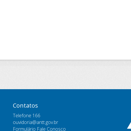
Contatos
Telefone 166
ouvidoria@antt.gov.br
Formulário Fale Conosco