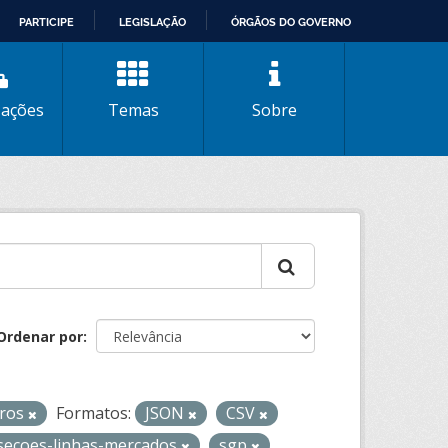
PARTICIPE
LEGISLAÇÃO
ÓRGÃOS DO GOVERNO
zações
Temas
Sobre
Ordenar por
iros
Formatos:
JSON
CSV
-secoes-linhas-mercados
sgp