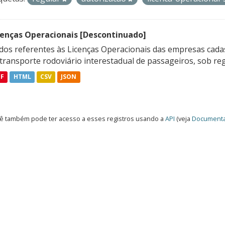
cenças Operacionais [Descontinuado]
dos referentes às Licenças Operacionais das empresas cadas
transporte rodoviário interestadual de passageiros, sob reg
DF
HTML
CSV
JSON
ê também pode ter acesso a esses registros usando a
API
(veja
Documenta