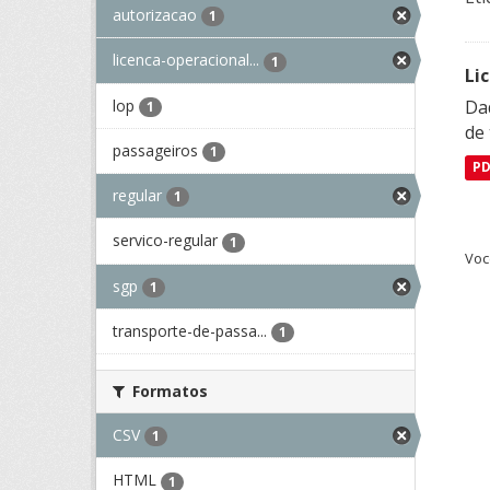
autorizacao
1
licenca-operacional...
1
Li
lop
Da
1
de 
passageiros
1
P
regular
1
servico-regular
1
Voc
sgp
1
transporte-de-passa...
1
Formatos
CSV
1
HTML
1