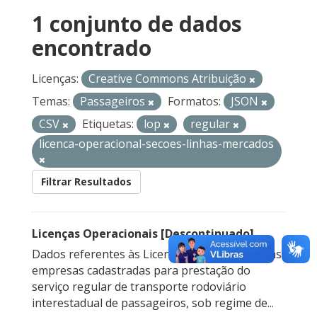
1 conjunto de dados
encontrado
Licenças:
Creative Commons Atribuição
Temas:
Passageiros
Formatos:
JSON
CSV
Etiquetas:
lop
regular
licenca-operacional-secoes-linhas-mercados
Filtrar Resultados
Licenças Operacionais [Descontinuado]
Dados referentes às Licenças Operacionais das
empresas cadastradas para prestação do
serviço regular de transporte rodoviário
interestadual de passageiros, sob regime de...