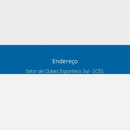
Endereço
Setor de Clubes Esportivos Sul - SCES,
trecho 03, lote 10, Projeto Orla Polo 8
- Brasília - DF
Contatos
Telefone 166
ouvidoria@antt.gov.br
Formulário Fale Conosco