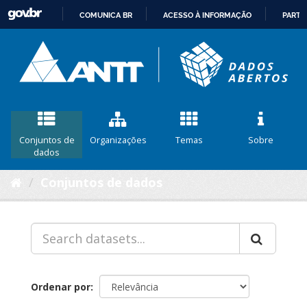
COMUNICA BR
ACESSO À INFORMAÇÃO
PARTI
IR
PARA
O
CONTEÚDO
Conjuntos de
Organizações
Temas
Sobre
dados
Conjuntos de dados
Ordenar por