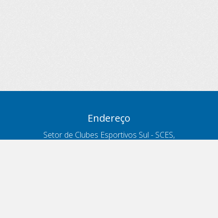
Endereço
Setor de Clubes Esportivos Sul - SCES,
trecho 03, lote 10, Projeto Orla Polo 8
- Brasília - DF
Contatos
Telefone 166