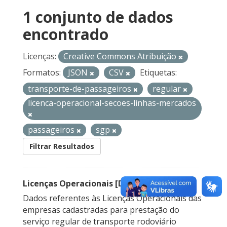
1 conjunto de dados
encontrado
Licenças:
Creative Commons Atribuição
Formatos:
JSON
CSV
Etiquetas:
transporte-de-passageiros
regular
licenca-operacional-secoes-linhas-mercados
passageiros
sgp
Filtrar Resultados
Licenças Operacionais [Descontinuado]
Dados referentes às Licenças Operacionais das
empresas cadastradas para prestação do
serviço regular de transporte rodoviário