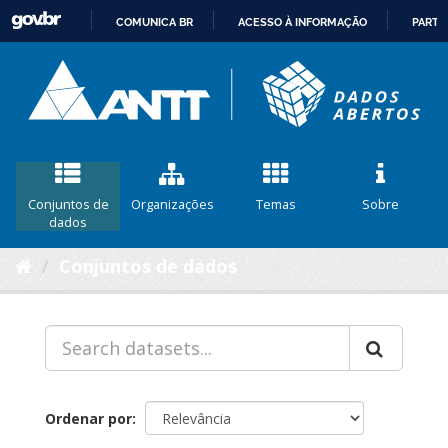
COMUNICA BR
ACESSO À INFORMAÇÃO
PARTI
IR
PARA
O
CONTEÚDO
Conjuntos de
Organizações
Temas
Sobre
dados
Conjuntos de dados
Ordenar por