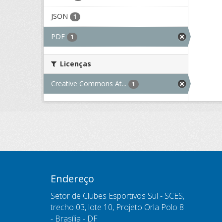
JSON
1
PDF
1
Licenças
Creative Commons At...
1
Endereço
Setor de Clubes Esportivos Sul - SCES,
trecho 03, lote 10, Projeto Orla Polo 8
- Brasília - DF