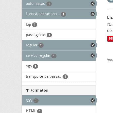
autorizacao
1
licenca-operacional...
1
Li
lop
Da
1
de 
passageiros
1
P
regular
1
servico-regular
1
Voc
sgp
1
transporte-de-passa...
1
Formatos
CSV
1
HTML
1