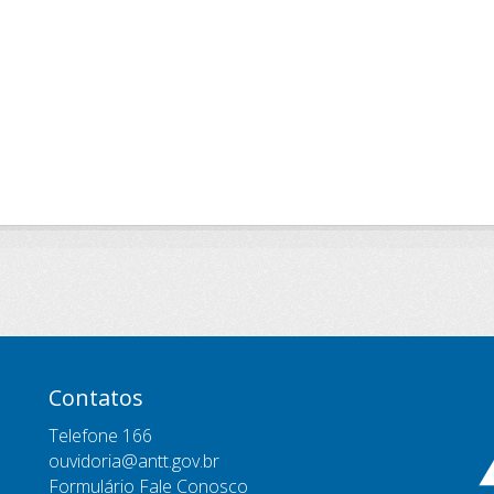
Contatos
Telefone 166
ouvidoria@antt.gov.br
Formulário Fale Conosco