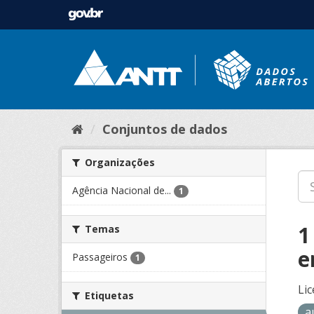
Conjuntos de dados
Organizações
Agência Nacional de...
1
1
Temas
e
Passageiros
1
Lic
Etiquetas
a