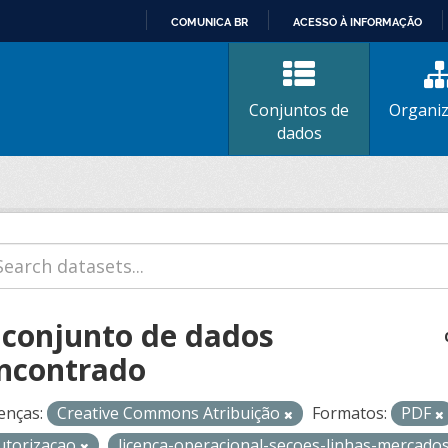
COMUNICA BR
ACESSO À INFORMAÇÃO
IR
PARA
O
Conjuntos de
Organi
CONTEÚDO
dados
 conjunto de dados
ncontrado
enças:
Creative Commons Atribuição
Formatos:
PDF
utorizacao
licenca-operacional-secoes-linhas-mercado