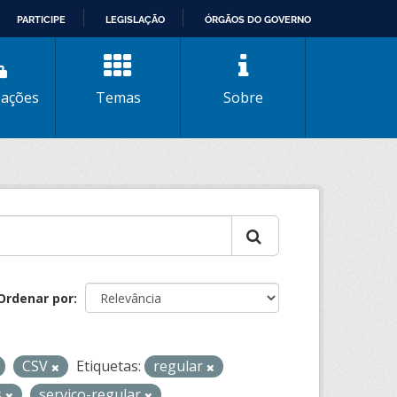
PARTICIPE
LEGISLAÇÃO
ÓRGÃOS DO GOVERNO
zações
Temas
Sobre
Ordenar por
CSV
Etiquetas:
regular
s
servico-regular