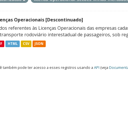
cenças Operacionais [Descontinuado]
dos referentes às Licenças Operacionais das empresas cadas
transporte rodoviário interestadual de passageiros, sob reg
DF
HTML
CSV
JSON
ê também pode ter acesso a esses registros usando a
API
(veja
Documenta