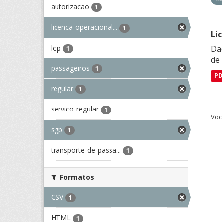
autorizacao
1
licenca-operacional...
1
Li
lop
Da
1
de 
passageiros
1
P
regular
1
servico-regular
1
Voc
sgp
1
transporte-de-passa...
1
Formatos
CSV
1
HTML
1