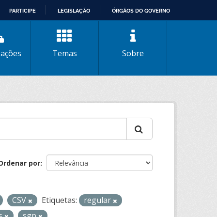
PARTICIPE
LEGISLAÇÃO
ÓRGÃOS DO GOVERNO
zações
Temas
Sobre
Ordenar por
CSV
Etiquetas:
regular
os
sgp