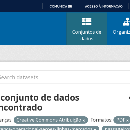
COMUNICA BR
ACESSO À INFORMAÇÃO
IR
PARA
O
Conjuntos de
Organi
CONTEÚDO
dados
 conjunto de dados
ncontrado
enças:
Creative Commons Atribuição
Formatos:
PDF
icenca-operacional-secoes-linhas-mercados
passageir