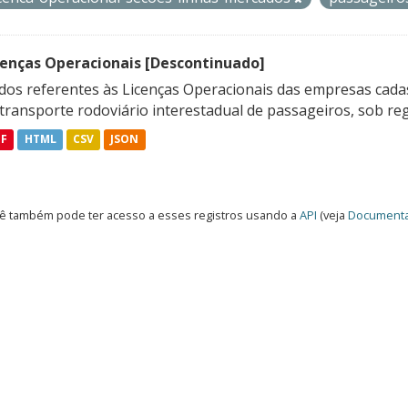
cenças Operacionais [Descontinuado]
dos referentes às Licenças Operacionais das empresas cadas
transporte rodoviário interestadual de passageiros, sob reg
DF
HTML
CSV
JSON
ê também pode ter acesso a esses registros usando a
API
(veja
Documenta