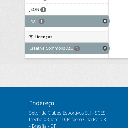
JSON
1
PDF
1
Licenças
Creative Commons At...
1
Endereço
Setor de Clubes Esportivos Sul - SCES,
trecho 03, lote 10, Projeto Orla Polo 8
- Brasília - DF