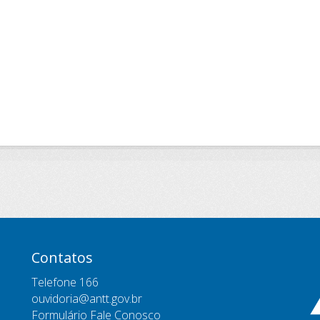
Contatos
Telefone 166
ouvidoria@antt.gov.br
Formulário Fale Conosco