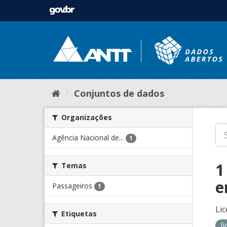
Conjuntos de dados
Organizações
Agência Nacional de...
1
1
Temas
e
Passageiros
1
Lic
Etiquetas
l