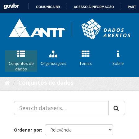
COMUNICA BR
ACESSO À INFORMAÇÃO
PARTI
IR
PARA
O
CONTEÚDO
Conjuntos de
Organizações
Temas
Sobre
dados
Conjuntos de dados
Ordenar por