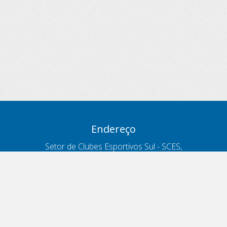
Endereço
Setor de Clubes Esportivos Sul - SCES,
trecho 03, lote 10, Projeto Orla Polo 8
- Brasília - DF
Contatos
Telefone 166