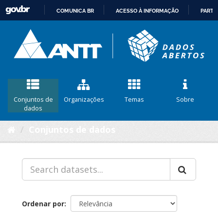
COMUNICA BR
ACESSO À INFORMAÇÃO
PARTI
IR
PARA
O
CONTEÚDO
Conjuntos de
Organizações
Temas
Sobre
dados
Conjuntos de dados
Ordenar por