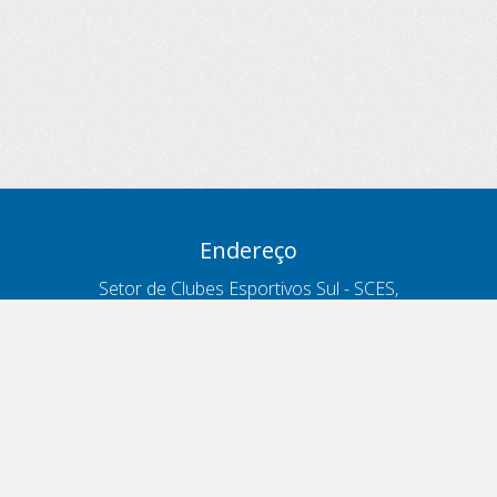
Endereço
Setor de Clubes Esportivos Sul - SCES,
trecho 03, lote 10, Projeto Orla Polo 8
- Brasília - DF
Contatos
Telefone 166
ouvidoria@antt.gov.br