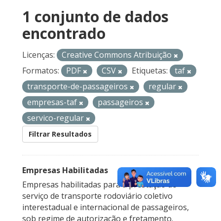
1 conjunto de dados
encontrado
Licenças:
Creative Commons Atribuição
Formatos:
PDF
CSV
Etiquetas:
taf
transporte-de-passageiros
regular
empresas-taf
passageiros
servico-regular
Filtrar Resultados
Empresas Habilitadas
Empresas habilitadas para a prestação do
serviço de transporte rodoviário coletivo
interestadual e internacional de passageiros,
sob regime de autorização e fretamento.