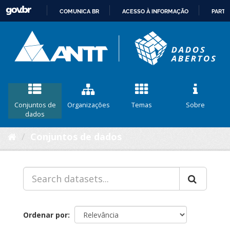
COMUNICA BR
ACESSO À INFORMAÇÃO
PARTI
IR
PARA
O
CONTEÚDO
Conjuntos de
Organizações
Temas
Sobre
dados
Conjuntos de dados
Ordenar por