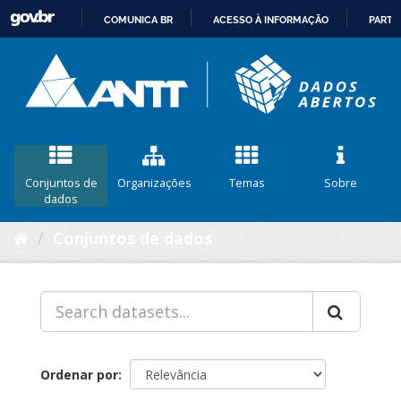
COMUNICA BR
ACESSO À INFORMAÇÃO
PARTI
IR
PARA
O
CONTEÚDO
Conjuntos de
Organizações
Temas
Sobre
dados
Conjuntos de dados
Ordenar por