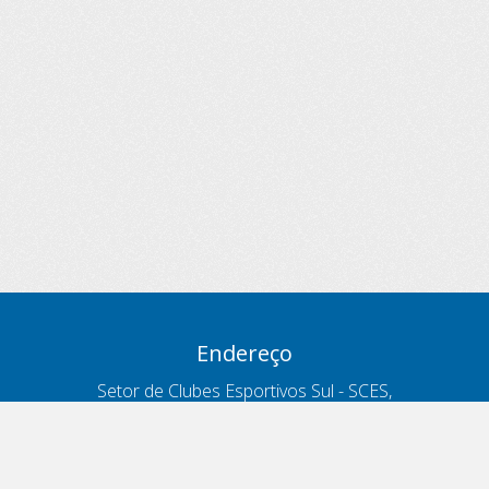
Endereço
Setor de Clubes Esportivos Sul - SCES,
trecho 03, lote 10, Projeto Orla Polo 8
- Brasília - DF