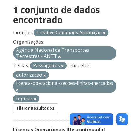
1 conjunto de dados
encontrado
Licenças:
Creative Commons Atribuição
Organizações:
Agência Nacional de Transportes
Terrestres - ANTT
Temas:
Passageiros
Etiquetas:
autorizacao
licenca-operacional-secoes-linhas-mercados
regular
Filtrar Resultados
Licenças Operacionais [Descontinuado]