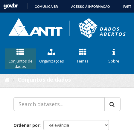
COMUNICA BR
ACESSO À INFORMAÇÃO
PARTI
IR
PARA
O
CONTEÚDO
Conjuntos de
Organizações
Temas
Sobre
dados
Conjuntos de dados
Ordenar por