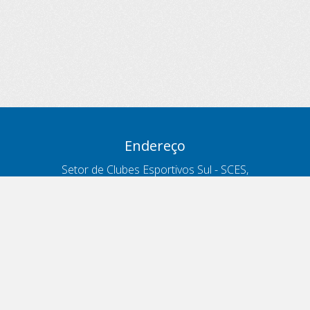
Endereço
Setor de Clubes Esportivos Sul - SCES,
trecho 03, lote 10, Projeto Orla Polo 8
- Brasília - DF
Contatos
Telefone 166
ouvidoria@antt.gov.br
Formulário Fale Conosco