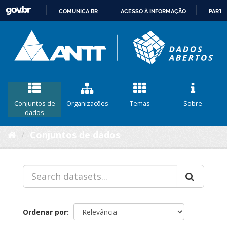
COMUNICA BR
ACESSO À INFORMAÇÃO
PARTI
IR
PARA
O
CONTEÚDO
Conjuntos de
Organizações
Temas
Sobre
dados
Conjuntos de dados
Ordenar por