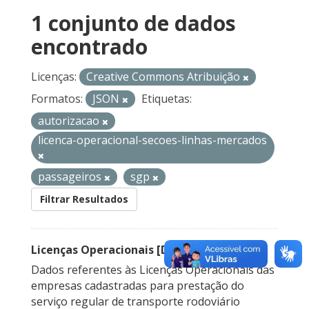
1 conjunto de dados
encontrado
Licenças:
Creative Commons Atribuição
Formatos:
JSON
Etiquetas:
autorizacao
licenca-operacional-secoes-linhas-mercados
passageiros
sgp
Filtrar Resultados
Licenças Operacionais [Descontinuado]
Dados referentes às Licenças Operacionais das
empresas cadastradas para prestação do
serviço regular de transporte rodoviário