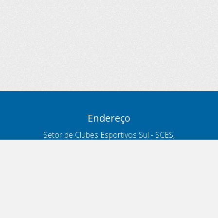
Endereço
Setor de Clubes Esportivos Sul - SCES,
trecho 03, lote 10, Projeto Orla Polo 8
- Brasília - DF
Contatos
Telefone 166