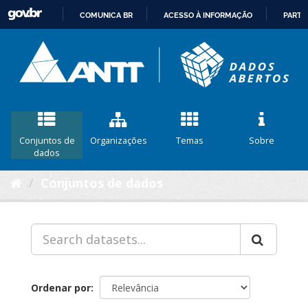
COMUNICA BR
ACESSO À INFORMAÇÃO
PARTI
IR
PARA
O
CONTEÚDO
Conjuntos de
Organizações
Temas
Sobre
dados
Conjuntos de dados
Ordenar por