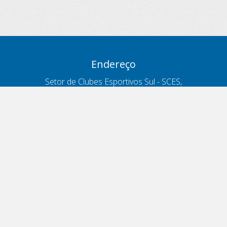
Endereço
Setor de Clubes Esportivos Sul - SCES,
trecho 03, lote 10, Projeto Orla Polo 8
- Brasília - DF
Contatos
Telefone 166
ouvidoria@antt.gov.br
Formulário Fale Conosco